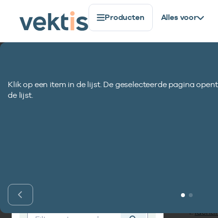
Producten
Alles voor
Standaardisatie
Coderegister
COD073-VEKT
Klik op een item in de lijst. De geselecteerde pagina opent
COD073-VEKT Soor
de lijst.
Inho
Vind codelijst
Identif
Vind codelijst