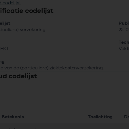
 codelijst
tificatie codelijst
lijst
Publ
ticuliere) verzekering
25-0
Tech
VEKT
Vekt
ing
tie van de (particuliere) ziektekostenverzekering.
ud codelijst
Betekenis
Toelichting
D