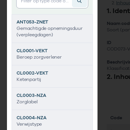
Inhoud
1. Iden
ANT053-ZNET
Naam code
Gemachtigde opnemingsduur
Soort (par
(verpleegdagen)
ID
COD073-
CL0001-VEKT
Beroep zorgverlener
Beschrijv
Klassifica
CL0002-VEKT
2. Inho
Ketenpartij
CL0003-NZA
Zorglabel
Code
CL0004-NZA
Verwijstype