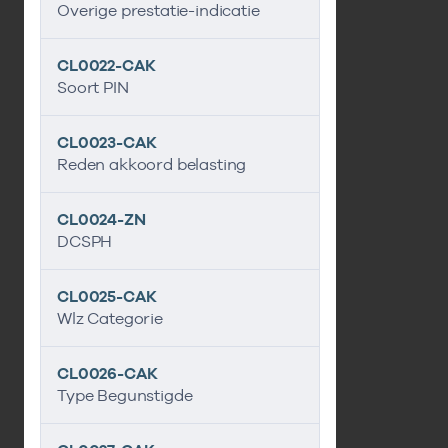
Overige prestatie-indicatie
CL0022-CAK
Soort PIN
CL0023-CAK
Reden akkoord belasting
CL0024-ZN
DCSPH
CL0025-CAK
Wlz Categorie
CL0026-CAK
Type Begunstigde