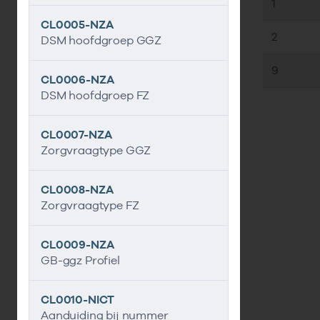
1
CL0005-NZA
2
DSM hoofdgroep GGZ
9
CL0006-NZA
DSM hoofdgroep FZ
CL0007-NZA
Zorgvraagtype GGZ
CL0008-NZA
Zorgvraagtype FZ
CL0009-NZA
GB-ggz Profiel
CL0010-NICT
Aanduiding bij nummer