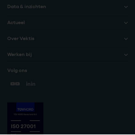
Data & inzichten
Actueel
Over Vektis
Werken bij
Volg ons