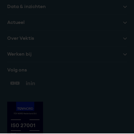
Data & inzichten
Actueel
Over Vektis
Werken bij
Volg ons