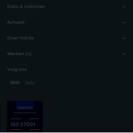
Data & inzichten
Actueel
Over Vektis
Werken bij
Volg ons