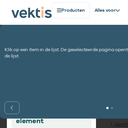
Producten
Alles voor
Standaardisatie
Gegevenselementen
Volgnummer 
Klik op een item in de lijst. De geselecteerde pagina opent
Volgnummer aan
de lijst.
Inho
Vind gegevens­
element
Identi