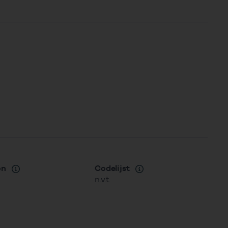
on
Codelijst
n.v.t.