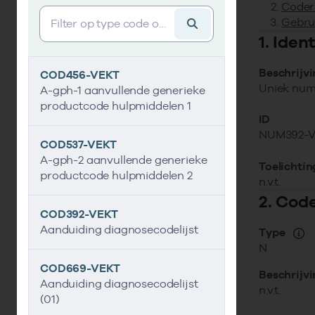
Coder
Vind gegevens&shy;element
Gebru
1. Ide
Beschrijv
COD456-VEKT
Uniek numm
A-gph-1 aanvullende generieke
productcode hulpmiddelen 1
ID
NUM392-
COD537-VEKT
A-gph-2 aanvullende generieke
Toelichtin
productcode hulpmiddelen 2
n.v.t.
2. Cod
COD392-VEKT
Aanduiding diagnosecodelijst
Type
N
COD669-VEKT
Beschrijv
Aanduiding diagnosecodelijst
n.v.t.
(01)