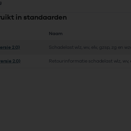
g
ruikt in standaarden
Naam
ersie 2.0)
Schadelast wlz, wv, elv, gzsp, zg en w
ersie 2.0)
Retourinformatie schadelast wlz, wv, 