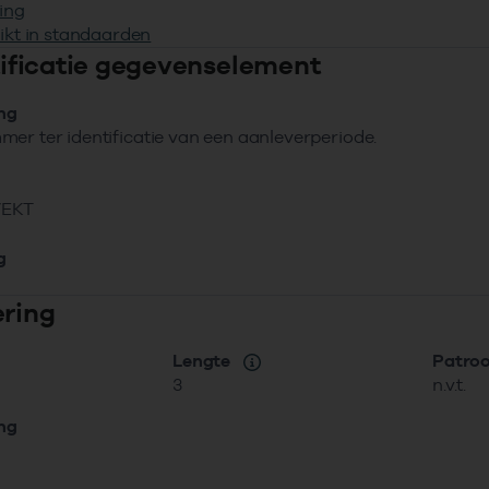
ing
ikt in standaarden
ntificatie gegevenselement
ing
er ter identificatie van een aanleverperiode.
VEKT
g
ering
Lengte
Patro
3
n.v.t.
ing