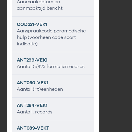
Aanmaakdatum en
aanmaaktijd bericht
COD321-VEK1
Aanspraakcode paramedische
hulp (voorheen code soort
indicatie)
ANT299-VEK1
Aantal (e)125 formulierrecords
ANT030-VEK1
Aantal (rit)eenheden
ANT264-VEK1
Aantal ...records
ANT089-VEKT