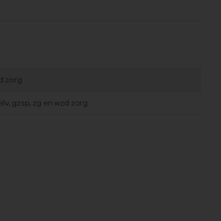
zd zorg
elv, gzsp, zg en wzd zorg