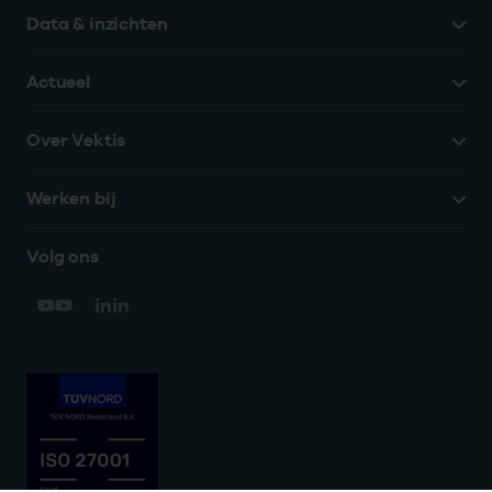
Data & inzichten
Actueel
Over Vektis
Werken bij
Volg ons