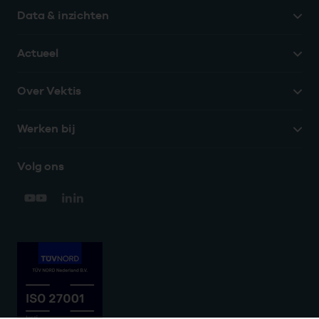
Data & inzichten
Actueel
Over Vektis
Werken bij
Volg ons