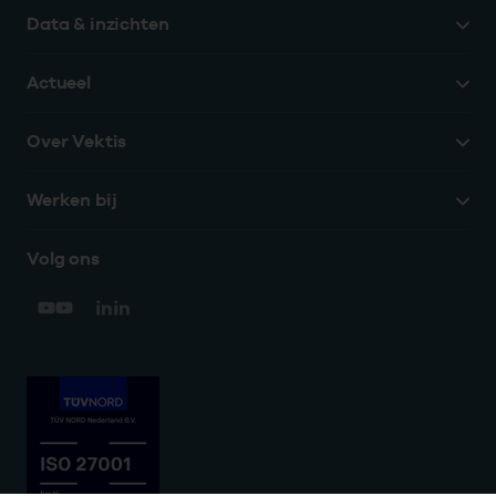
Data & inzichten
Actueel
Over Vektis
Werken bij
Volg ons