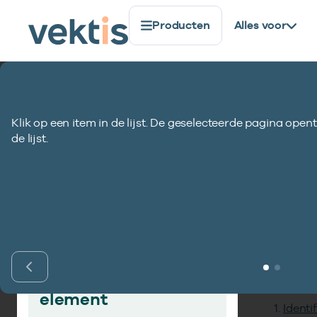
Producten
Alles voor
Standaardisatie
Gegevenselementen
Straatnaam 
Klik op een item in de lijst. De geselecteerde pagina opent
Straatnaam bes
de lijst.
Inho
Vind gegevens­
element
Identi