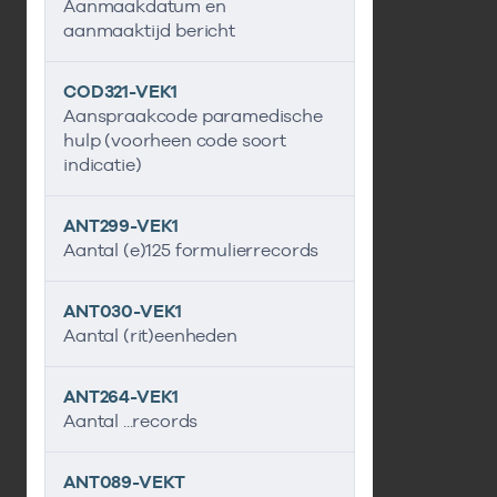
Aanmaakdatum en
aanmaaktijd bericht
COD321-VEK1
Aanspraakcode paramedische
hulp (voorheen code soort
indicatie)
ANT299-VEK1
Aantal (e)125 formulierrecords
ANT030-VEK1
Aantal (rit)eenheden
ANT264-VEK1
Aantal ...records
ANT089-VEKT