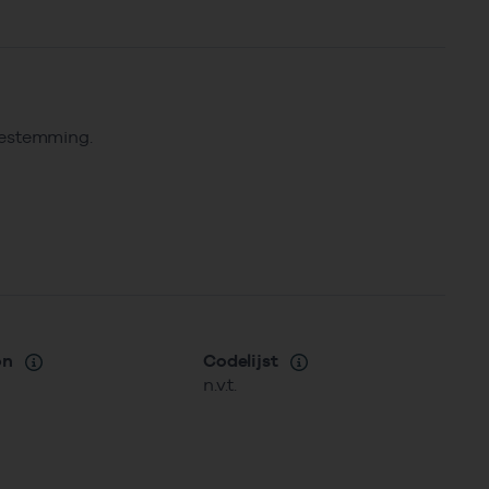
bestemming.
on
Codelijst
n.v.t.