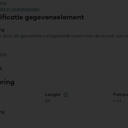
ing
ikt in standaarden
ntificatie gegevenselement
ing
le door de gemeente vastgestelde naam van de straat van 
NEN
g
ering
Lengte
Patro
24
n.v.t.
ing