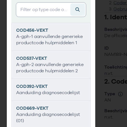
Coder
Vind gegevens&shy;element
Gebru
1. Ide
Beschrijv
COD456-VEKT
De officië
A-gph-1 aanvullende generieke
productcode hulpmiddelen 1
ID
NAM189-
COD537-VEKT
A-gph-2 aanvullende generieke
Toelichtin
productcode hulpmiddelen 2
n.v.t.
2. Cod
COD392-VEKT
Aanduiding diagnosecodelijst
Type
AN
COD669-VEKT
Beschrijv
Aanduiding diagnosecodelijst
n.v.t.
(01)