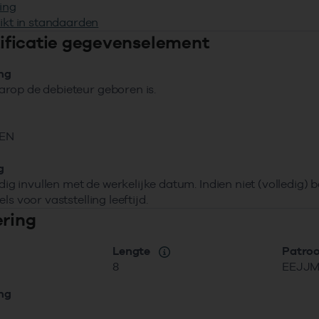
ing
ikt in standaarden
ntificatie gegevenselement
ing
rop de debieteur geboren is.
EN
g
ledig invullen met de werkelijke datum. Indien niet (volledig
ls voor vaststelling leeftijd.
ering
Lengte
Patro
8
EEJJ
ing