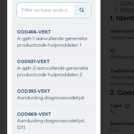
Coder
Vind gegevens&shy;element
Gebru
1. Ide
Beschrijv
COD456-VEKT
Datum waa
A-gph-1 aanvullende generieke
productcode hulpmiddelen 1
ID
DAT264-N
COD537-VEKT
A-gph-2 aanvullende generieke
Toelichtin
productcode hulpmiddelen 2
Altijd vol
Beleidsrege
2. Cod
COD392-VEKT
Aanduiding diagnosecodelijst
Type
N
COD669-VEKT
Aanduiding diagnosecodelijst
Beschrijv
(01)
n.v.t.