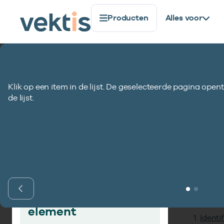
Producten
Alles voor
Standaardisatie
Gegevenselementen
Datum geboor
Klik op een item in de lijst. De geselecteerde pagina opent
Datum geboorte 
de lijst.
Inho
Vind gegevens­
element
Identi