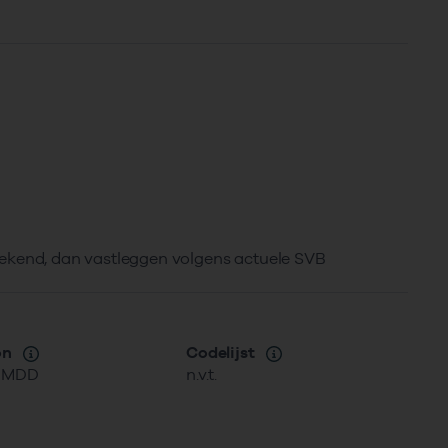
) bekend, dan vastleggen volgens actuele SVB
on
Codelijst
MMDD
n.v.t.