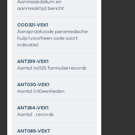
Aanmaakdatum en
aanmaaktijd bericht
COD321-VEK1
Aanspraakcode paramedische
hulp (voorheen code soort
indicatie)
ANT299-VEK1
Aantal (e)125 formulierrecords
ANT030-VEK1
Aantal (rit)eenheden
ANT264-VEK1
Aantal ...records
ANT089-VEKT