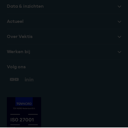
Data & inzichten
Actueel
Over Vektis
Werken bij
Volg ons