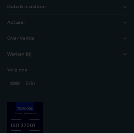
Data & inzichten
Actueel
Over Vektis
Werken bij
Volg ons