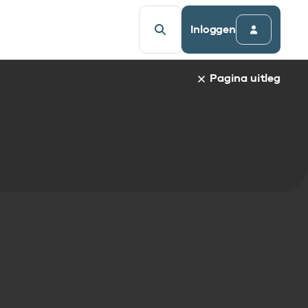
Inloggen
Pagina uitleg
a van een specifiek gegevenselement staat de naam van h
udsopgave van de pagina. Om direct naar een bepaalde par
afnaam en spring automatisch naar de informatie.
egevenselementen:
gegevenselement
tandaarden