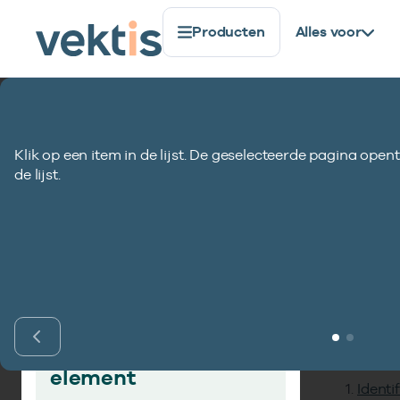
Producten
Alles voor
Standaardisatie
Gegevenselementen
Berichtnumm
Klik op een item in de lijst. De geselecteerde pagina opent
Berichtnummer 
de lijst.
Inho
Vind gegevens­
element
Identi