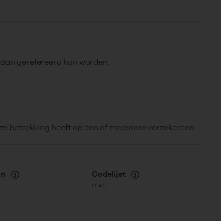
araan gerefereerd kan worden.
deze betrekking heeft op een of meerdere verzekerden
on
Codelijst
n.v.t.