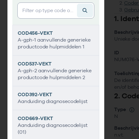
Coder
Vind gegevens&shy;element
Gebru
1. Ide
Beschrijv
COD456-VEKT
Unieke doo
A-gph-1 aanvullende generieke
productcode hulpmiddelen 1
ID
NUM076-V
COD537-VEKT
A-gph-2 aanvullende generieke
Toelichtin
productcode hulpmiddelen 2
De identif
en/of beha
2. Cod
COD392-VEKT
Aanduiding diagnosecodelijst
Type
N
COD669-VEKT
Aanduiding diagnosecodelijst
Beschrijv
(01)
n.v.t.