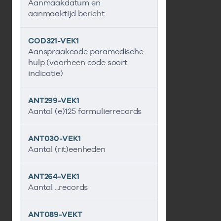
Aanmaakdatum en
aanmaaktijd bericht
COD321-VEK1
Aanspraakcode paramedische
hulp (voorheen code soort
indicatie)
ANT299-VEK1
Aantal (e)125 formulierrecords
ANT030-VEK1
Aantal (rit)eenheden
ANT264-VEK1
Aantal ...records
ANT089-VEKT