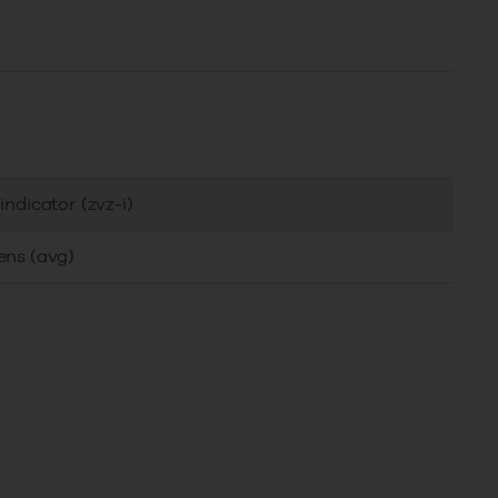
ndicator (zvz-i)
ens (avg)