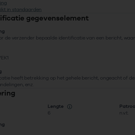
ing
ikt in standaarden
ntificatie gegevenselement
ing
r de verzender bepaalde identificatie van een bericht, wa
EK1
g
icatie heeft betrekking op het gehele bericht, ongeacht of 
ndelingen, enz.
ering
Lengte
Patro
6
n.v.t.
ing