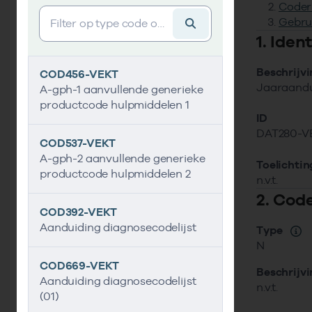
Coder
Vind gegevens&shy;element
Gebru
1. Ide
Beschrijv
COD456-VEKT
Jaaraandu
A-gph-1 aanvullende generieke
productcode hulpmiddelen 1
ID
DAT280-V
COD537-VEKT
A-gph-2 aanvullende generieke
Toelichtin
productcode hulpmiddelen 2
n.v.t.
2. Cod
COD392-VEKT
Aanduiding diagnosecodelijst
Type
N
COD669-VEKT
Beschrijv
Aanduiding diagnosecodelijst
n.v.t.
(01)