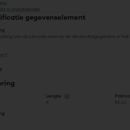
ing
ikt in standaarden
ntificatie gegevenselement
ing
iding van de periode waarop de declaratiegegevens in het
EKT
g
ering
Lengte
Patro
4
EEJJ
ing