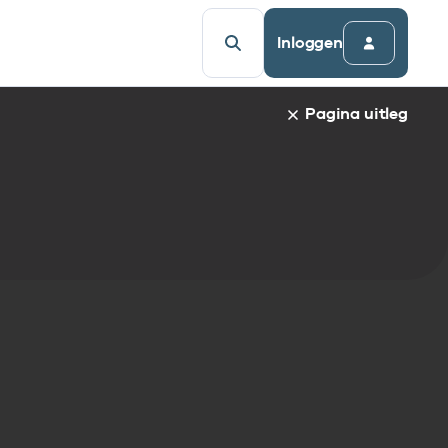
Inloggen
Pagina uitleg
a van een specifiek gegevenselement staat de naam van h
udsopgave van de pagina. Om direct naar een bepaalde par
afnaam en spring automatisch naar de informatie.
egevenselementen:
gegevenselement
tandaarden