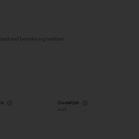
 bestand betrekking hebben.
on
Codelijst
n.v.t.