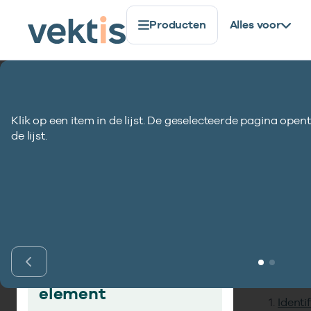
Producten
Alles voor
Standaardisatie
Gegevenselementen
Declaratieja
Klik op een item in de lijst. De geselecteerde pagina opent
Declaratiejaar 
de lijst.
Inho
Vind gegevens­
element
Identi