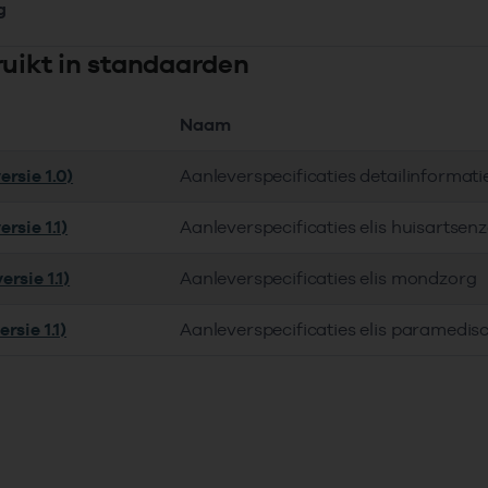
g
ruikt in standaarden
Naam
rsie 1.0)
Aanleverspecificaties detailinforma
rsie 1.1)
Aanleverspecificaties elis huisartsen
rsie 1.1)
Aanleverspecificaties elis mondzorg
rsie 1.1)
Aanleverspecificaties elis paramedis