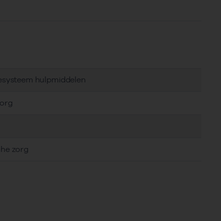
tiesysteem hulpmiddelen
zorg
che zorg