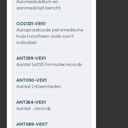
Aanmaakdatum en
aanmaaktijd bericht
COD321-VEK1
Aanspraakcode paramedische
hulp (voorheen code soort
indicatie)
ANT299-VEK1
Aantal (e)125 formulierrecords
ANT030-VEK1
Aantal (rit)eenheden
ANT264-VEK1
Aantal ...records
ANT089-VEKT