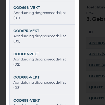
Toelichtin
COD696-VEKT
n.v.t.
Aanduiding diagnosecodelijst
3. Geb
(01)
COD675-VEKT
ID
Aanduiding diagnosecodelijst
(02)
AP304 (v
COD687-VEKT
AP305 (v
Aanduiding diagnosecodelijst
(02)
DG301 (ve
DG302 (v
COD688-VEKT
Aanduiding diagnosecodelijst
QDG301 (
(03)
QDG302 (
COD689-VEKT