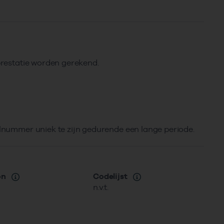
 prestatie worden gerekend.
elnummer uniek te zijn gedurende een lange periode.
on
Codelijst
n.v.t.