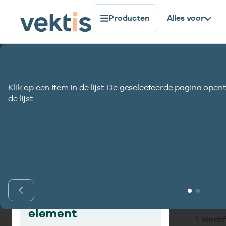
Producten
Alles voor
Standaardisatie
Gegevenselementen
Prestatieko
Klik op een item in de lijst. De geselecteerde pagina opent
Prestatiekoppe
de lijst.
Inho
Vind gegevens­
element
Identi