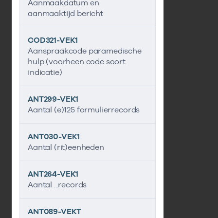
Aanmaakdatum en
aanmaaktijd bericht
COD321-VEK1
Aanspraakcode paramedische
hulp (voorheen code soort
indicatie)
ANT299-VEK1
Aantal (e)125 formulierrecords
ANT030-VEK1
Aantal (rit)eenheden
ANT264-VEK1
Aantal ...records
ANT089-VEKT