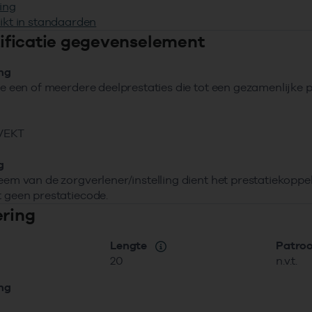
ing
ikt in standaarden
ntificatie gegevenselement
ing
tie een of meerdere deelprestaties die tot een gezamenlijke
VEKT
g
teem van de zorgverlener/instelling dient het prestatiekopp
t geen prestatiecode.
ering
Lengte
Patro
20
n.v.t.
ing