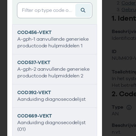
Coder
Vind gegevens&shy;element
Gebru
1. Ide
Beschrijv
COD456-VEKT
Identifica
A-gph-1 aanvullende generieke
productcode hulpmiddelen 1
ID
NUM409-
COD537-VEKT
A-gph-2 aanvullende generieke
Toelichtin
productcode hulpmiddelen 2
In het sys
Het betref
2. Cod
COD392-VEKT
Aanduiding diagnosecodelijst
Type
AN
COD669-VEKT
Aanduiding diagnosecodelijst
Beschrijv
(01)
n.v.t.