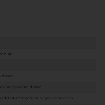
he hulp
middelen
tie dure geneesmiddelen
chadelast informatie dure geneesmiddelen