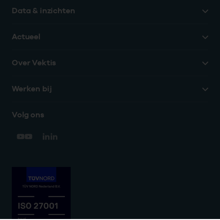
Data & inzichten
Actueel
Over Vektis
Werken bij
Volg ons