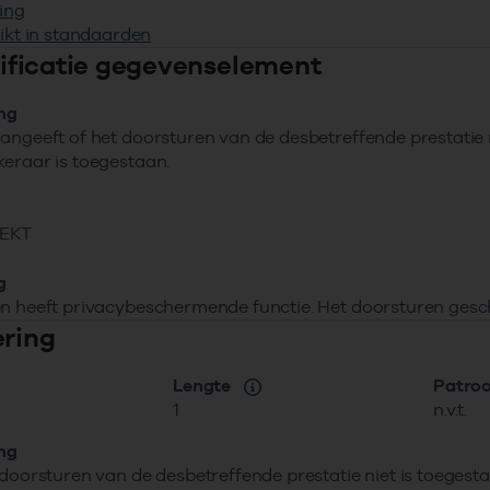
ing
ikt in standaarden
ntificatie gegevenselement
ing
angeeft of het doorsturen van de desbetreffende prestati
eraar is toegestaan.
EKT
g
n heeft privacybeschermende functie. Het doorsturen gesc
ering
Lengte
Patro
1
n.v.t.
ing
 doorsturen van de desbetreffende prestatie niet is toeges