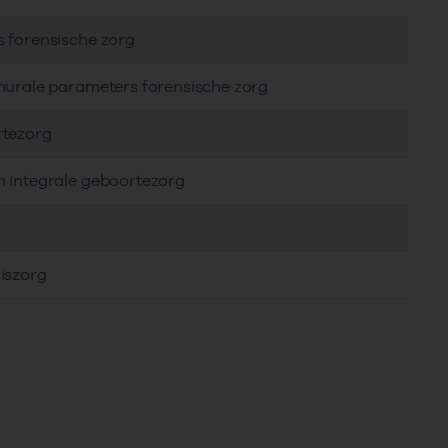
s forensische zorg
murale parameters forensische zorg
rtezorg
n integrale geboortezorg
iszorg