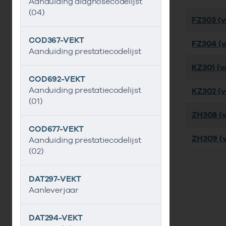
Aanduiding diagnosecodelijst
(04)
FZ303 (ve
COD367-VEKT
FZ304 (ve
Aanduiding prestatiecodelijst
KZ301 (ve
COD692-VEKT
Aanduiding prestatiecodelijst
KZ302 (ve
(01)
ZH308 (v
COD677-VEKT
ZH309 (v
Aanduiding prestatiecodelijst
(02)
DAT297-VEKT
Aanleverjaar
DAT294-VEKT