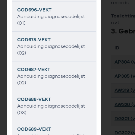
records.
COD696-VEKT
Toelichtin
Aanduiding diagnosecodelijst
n.v.t.
(01)
3. Geb
COD675-VEKT
Aanduiding diagnosecodelijst
ID
(02)
AP304 (v
COD687-VEKT
Aanduiding diagnosecodelijst
AP305 (v
(02)
AW319 (ve
COD688-VEKT
AW320 (v
Aanduiding diagnosecodelijst
(03)
DG301 (ve
COD689-VEKT
DG302 (v