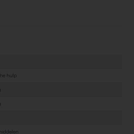
che hulp
g
g
middelen