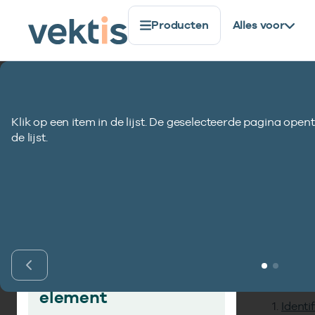
Producten
Alles voor
Standaardisatie
Gegevenselementen
Doorsturen t
Klik op een item in de lijst. De geselecteerde pagina opent
Doorsturen toeg
de lijst.
Inho
Vind gegevens­
element
Identi