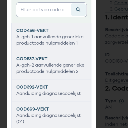
Coder
Vind gegevens&shy;element
Gebru
1. Ide
Beschrijv
COD456-VEKT
Code die a
A-gph-1 aanvullende generieke
zorgverzek
productcode hulpmiddelen 1
ID
COD537-VEKT
COD150-V
A-gph-2 aanvullende generieke
productcode hulpmiddelen 2
Toelichtin
Dit gegeve
2. Cod
COD392-VEKT
Aanduiding diagnosecodelijst
Type
AN
COD669-VEKT
Aanduiding diagnosecodelijst
Beschrijv
(01)
Indien het