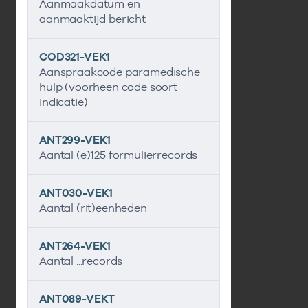
Aanmaakdatum en
aanmaaktijd bericht
COD321-VEK1
Aanspraakcode paramedische
hulp (voorheen code soort
indicatie)
ANT299-VEK1
Aantal (e)125 formulierrecords
ANT030-VEK1
Aantal (rit)eenheden
ANT264-VEK1
Aantal ...records
ANT089-VEKT