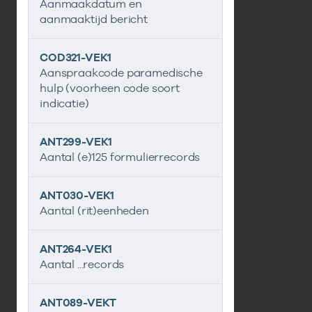
Aanmaakdatum en
aanmaaktijd bericht
COD321-VEK1
Aanspraakcode paramedische
hulp (voorheen code soort
indicatie)
ANT299-VEK1
Aantal (e)125 formulierrecords
ANT030-VEK1
Aantal (rit)eenheden
ANT264-VEK1
Aantal ...records
ANT089-VEKT