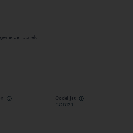
ngemelde rubriek.
on
Codelijst
COD133