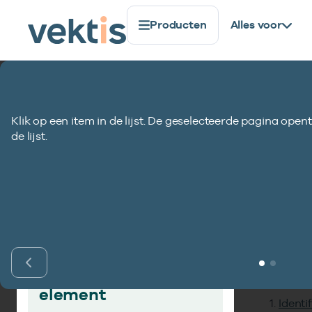
Producten
Alles voor
Standaardisatie
Gegevenselementen
Indicatie rub
Klik op een item in de lijst. De geselecteerde pagina opent
Indicatie rubriek
de lijst.
Inho
Vind gegevens­
element
Identi