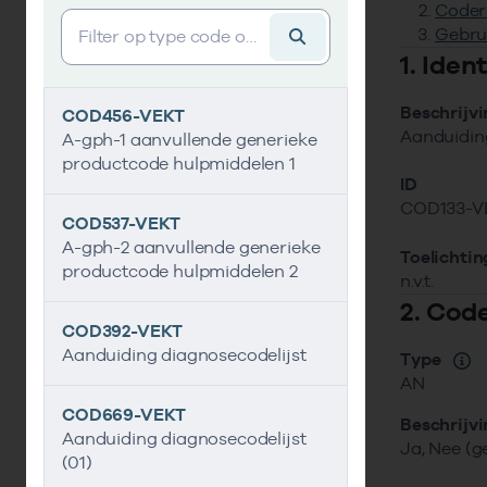
Coder
Vind gegevens&shy;element
Gebru
1. Ide
Beschrijv
COD456-VEKT
Aanduiding
A-gph-1 aanvullende generieke
productcode hulpmiddelen 1
ID
COD133-V
COD537-VEKT
A-gph-2 aanvullende generieke
Toelichtin
productcode hulpmiddelen 2
n.v.t.
2. Cod
COD392-VEKT
Aanduiding diagnosecodelijst
Type
AN
COD669-VEKT
Beschrijv
Aanduiding diagnosecodelijst
Ja, Nee (g
(01)