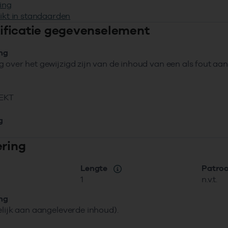
ing
ikt in standaarden
ntificatie gegevenselement
ing
 over het gewijzigd zijn van de inhoud van een als fout aa
EKT
g
ering
Lengte
Patro
1
n.v.t.
ing
elijk aan aangeleverde inhoud).