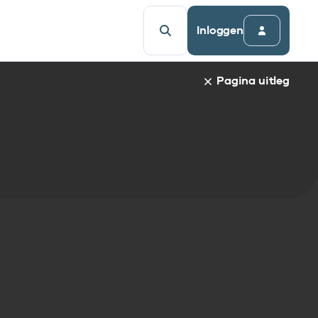
Inloggen
Pagina uitleg
a van een specifiek gegevenselement staat de naam van h
udsopgave van de pagina. Om direct naar een bepaalde par
afnaam en spring automatisch naar de informatie.
egevenselementen:
gegevenselement
tandaarden