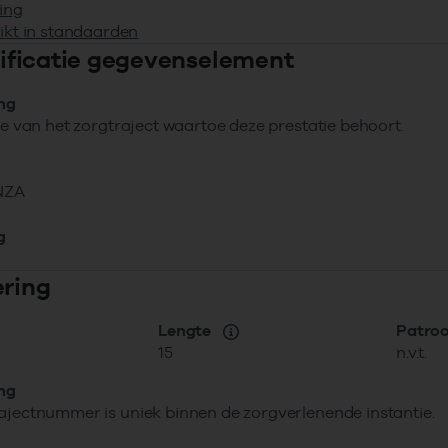
ing
ikt in standaarden
ntificatie gegevenselement
ing
tie van het zorgtraject waartoe deze prestatie behoort.
NZA
g
ering
Lengte
Patro
15
n.v.t.
ing
ajectnummer is uniek binnen de zorgverlenende instantie.