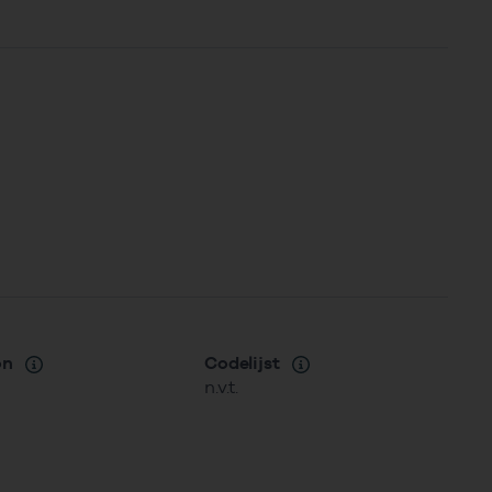
on
Codelijst
n.v.t.