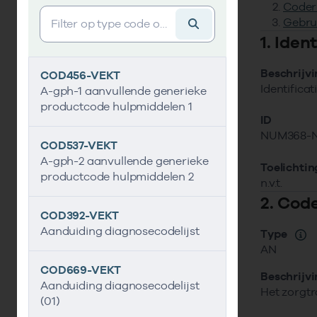
Coder
Vind gegevens&shy;element
Gebru
1. Ide
Beschrijv
COD456-VEKT
Identifica
A-gph-1 aanvullende generieke
productcode hulpmiddelen 1
ID
NUM368-
COD537-VEKT
A-gph-2 aanvullende generieke
Toelichtin
productcode hulpmiddelen 2
n.v.t.
2. Cod
COD392-VEKT
Aanduiding diagnosecodelijst
Type
AN
COD669-VEKT
Beschrijv
Aanduiding diagnosecodelijst
Het zorgtr
(01)