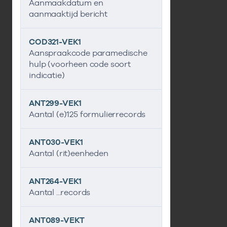
Aanmaakdatum en
aanmaaktijd bericht
COD321-VEK1
Aanspraakcode paramedische
hulp (voorheen code soort
indicatie)
ANT299-VEK1
Aantal (e)125 formulierrecords
ANT030-VEK1
Aantal (rit)eenheden
ANT264-VEK1
Aantal ...records
ANT089-VEKT