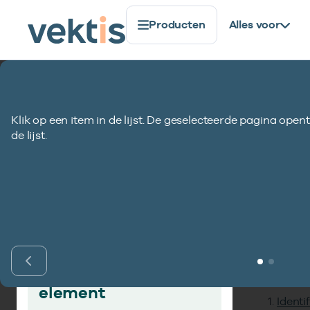
Producten
Alles voor
Standaardisatie
Gegevenselementen
Zorgtraject
Klik op een item in de lijst. De geselecteerde pagina opent
Zorgtrajectnum
de lijst.
Inho
Vind gegevens­
element
Identi